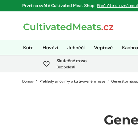
První na světě
Cultivated Meat Shop
:
Přečtěte si oznámení
Přejít na obsah
Kuře
Hovězí
Jehněčí
Vepřové
Kachn
Skutečné maso
Bez bolesti
Domov
Přehledy a novinky o kultivovaném mase
Generátor nápad
Gene