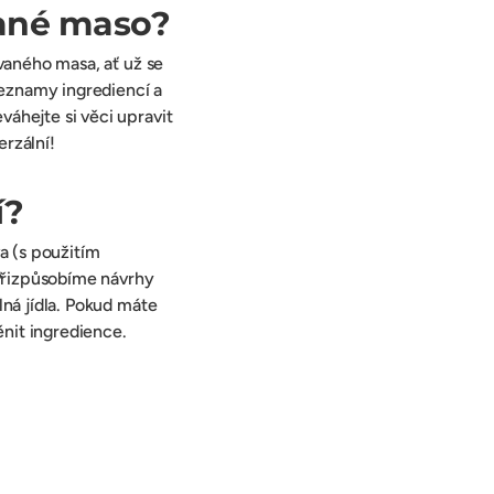
ané maso?
vaného masa, ať už se
seznamy ingrediencí a
áhejte si věci upravit
erzální!
í?
a (s použitím
 Přizpůsobíme návrhy
ná jídla. Pokud máte
ěnit ingredience.