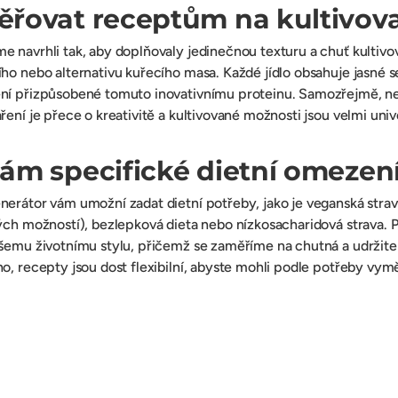
řovat receptům na kultivov
 navrhli tak, aby doplňovaly jedinečnou texturu a chuť kultivo
ho nebo alternativu kuřecího masa. Každé jídlo obsahuje jasné 
ní přizpůsobené tomuto inovativnímu proteinu. Samozřejmě, nev
ení je přece o kreativitě a kultivované možnosti jsou velmi univ
ám specifické dietní omezen
erátor vám umožní zadat dietní potřeby, jako je veganská strav
ých možností), bezlepková dieta nebo nízkosacharidová strava.
šemu životnímu stylu, přičemž se zaměříme na chutná a udržitel
o, recepty jsou dost flexibilní, abyste mohli podle potřeby vym