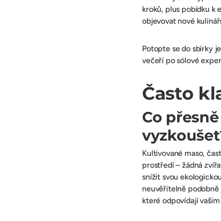
kroků, plus pobídku k 
objevovat nové kulinář
Potopte se do sbírky j
večeří po sólové exper
Často kl
Co přesně 
vyzkoušet
Kultivované maso, čast
prostředí – žádná zvíř
snížit svou ekologick
neuvěřitelně podobně 
které odpovídají vašim