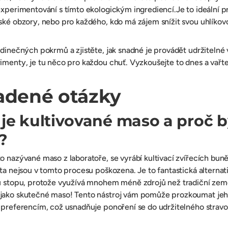
experimentování s tímto ekologickým ingrediencí.Je to ideální p
ské obzory, nebo pro každého, kdo má zájem snížit svou uhlíkov
edinečných pokrmů a zjistěte, jak snadné je provádět udržiteln
imenty, je tu něco pro každou chuť. Vyzkoušejte to dnes a vařte
adené otázky
je kultivované maso a proč b
?
o nazývané maso z laboratoře, se vyrábí kultivací zvířecích bu
ata nejsou v tomto procesu poškozena. Je to fantastická alternat
ou stopu, protože využívá mnohem méně zdrojů než tradiční zem
jako skutečné maso! Tento nástroj vám pomůže prozkoumat jeho
 preferencím, což usnadňuje ponoření se do udržitelného stravo