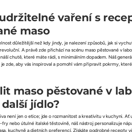
udržitelné vaření s rece
vané maso
elnost důležitější než kdy jindy, je nalezení způsobů, jak si vychu
 revoluční. A právě zde přichází na scénu maso pěstované v lab
přináší chutě, které máte rádi, s minimálním dopadem. Náš gener
e zde, aby vás inspiroval a pomohl vám připravit pokrmy, které
lit maso pěstované v lab
další jídlo?
tiva není jen o etice; jde o rozmanitost a kreativitu v kuchyni. Ať
-fry nebo útulné italské těstovině, náš nástroj personalizuje náp
sa, kuchyně a dietních preferencí. Získáte podrobné recepty vč