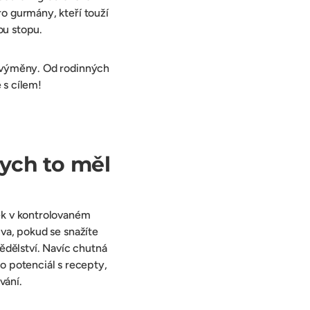
ro gurmány, kteří touží
ou stopu.
é výměny. Od rodinných
 s cílem!
ych to měl
něk v kontrolovaném
iva, pokud se snažíte
ědělství. Navíc chutná
 potenciál s recepty,
vání.