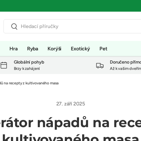
Hledat
Hledat
a
Hra
Ryba
Korýši
Exotický
Pet
Globální pohyb
Doručeno přím
Brzy k zahájení
Až k vašim dveří
ů na recepty z kultivovaného masa
27. září 2025
rátor nápadů na rece
kultivovaného masa