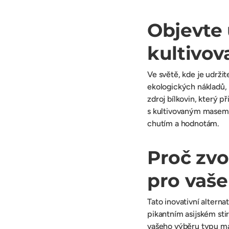
Objevte 
kultivo
Ve světě, kde je udržit
ekologických nákladů,
zdroj bílkovin, který 
s kultivovaným masem j
chutím a hodnotám.
Proč zvo
pro vaše 
Tato inovativní alterna
pikantním asijském stir
vašeho výběru typu ma