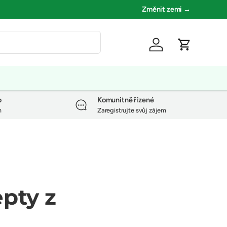
Změnit zemi →
Přihlásit se
Košík
o
Komunitně řízené
m
Zaregistrujte svůj zájem
pty z