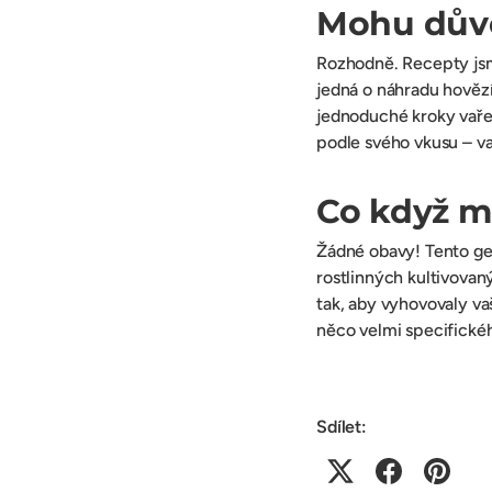
Mohu důvě
Rozhodně. Recepty jsme
jedná o náhradu hovězí
jednoduché kroky vaře
podle svého vkusu – vař
Co když m
Žádné obavy! Tento gen
rostlinných kultivovan
tak, aby vyhovovaly va
něco velmi specifickéh
Sdílet: