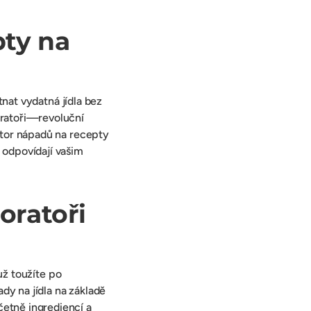
pty na
tnat vydatná jídla bez
oratoři—revoluční
átor nápadů na recepty
 odpovídají vašim
oratoři
 už toužíte po
ady na jídla na základě
etně ingrediencí a