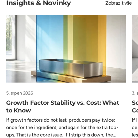
Insights & Novinky
Zobrazit vše
5. srpen 2026
3.
Growth Factor Stability vs. Cost: What
So
to Know
C
If growth factors do not last, producers pay twice:
If 
once for the ingredient, and again for the extra top-
ce
ups. That is the core issue. If I strip this down, the...
le