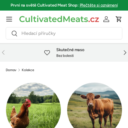
První na světě
Cultivated Meat Shop
:
Přečtěte si oznámení
Přejít na obsah
Menu
Přihlásit se
Koší
Hledat
Hledat
Skutečné maso
Předchozí
Dalš
Bez bolesti
Domov
Kolekce