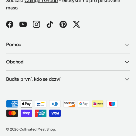
Součást
Cultigen Group
- ekosystému pro pěstované
maso.
Facebook
YouTube
Instagram
TikTok
Pinterest
Twitter
Pomoc
Obchod
Buďte první, kdo se dozví
Přijímané platební metody
© 2026
Cultivated Meat Shop
.